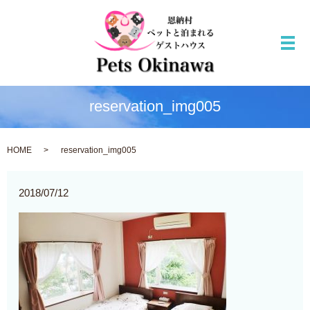
メ
reservation_img005
HOME
reservation_img005
2018/07/12