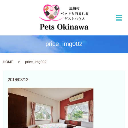
メ
price_img002
HOME
price_img002
2019/03/12