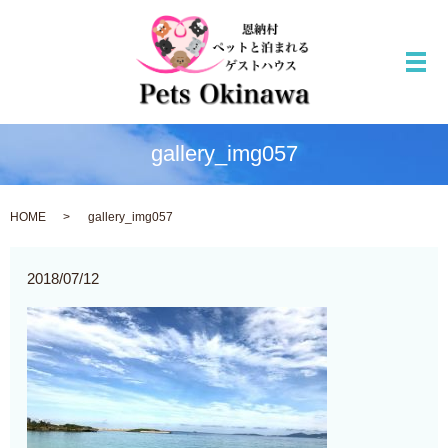
メ
gallery_img057
HOME
gallery_img057
2018/07/12