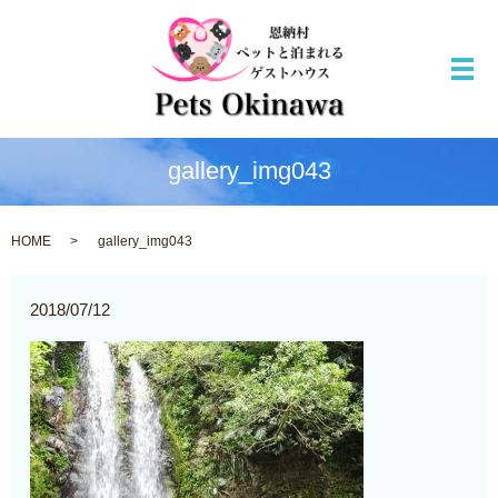
メ
gallery_img043
HOME
gallery_img043
2018/07/12