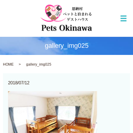
メ
gallery_img025
HOME
gallery_img025
2018/07/12