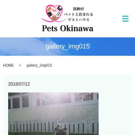
メ
gallery_img015
HOME
gallery_img015
2018/07/12