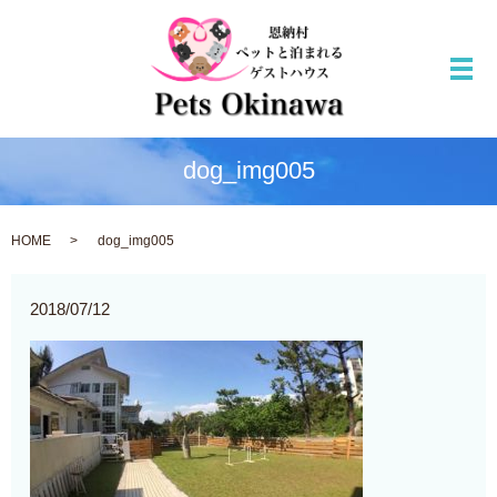
メ
dog_img005
HOME
dog_img005
2018/07/12