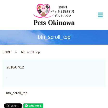
メ
btn_scroll_top
HOME
btn_scroll_top
2018/07/12
btn_scroll_top