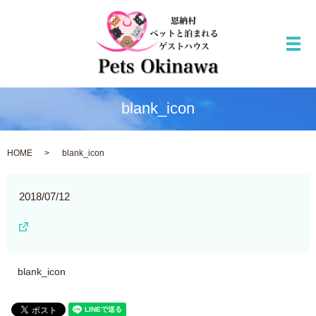
メ
blank_icon
HOME
blank_icon
2018/07/12
blank_icon