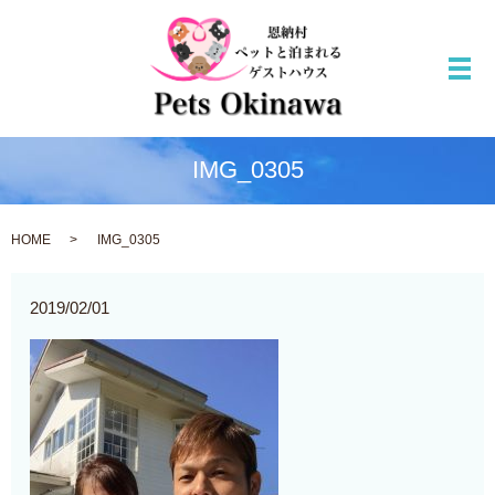
メ
IMG_0305
HOME
IMG_0305
2019/02/01