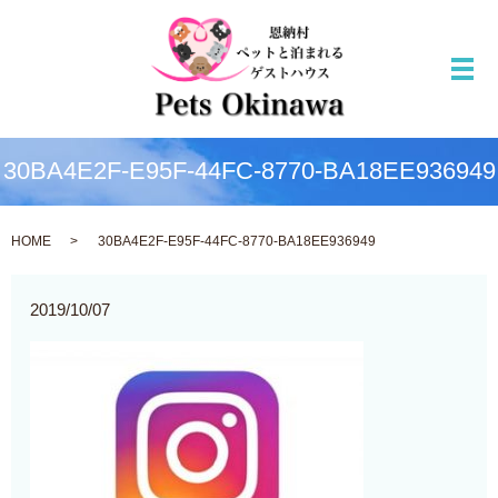
メ
30BA4E2F-E95F-44FC-8770-BA18EE936949
HOME
30BA4E2F-E95F-44FC-8770-BA18EE936949
2019/10/07